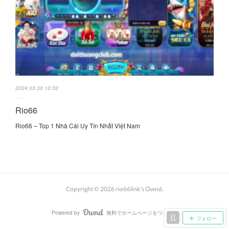
2024.03.30 10:32
Rio66
Rio66 – Top 1 Nhà Cái Uy Tín Nhất Việt Nam
Copyright ©
2026
rio66link's Ownd
.
Powered by
無料でホームページをつくろう
AmebaOwnd
フォロー